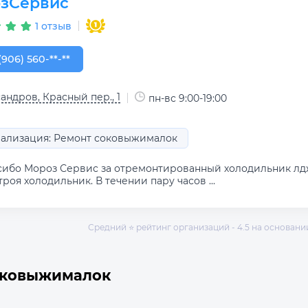
зСервис
1 отзыв
906) 560-00-84
(906) 560-**-**
андров, Красный пер., 1
пн-вс 9:00-19:00
ализация: Ремонт соковыжималок
сибо Мороз Сервис за отремонтированный холодильник лд
троя холодильник. В течении пару часов ...
Средний ⭐ рейтинг организаций - 4.5 на основании 
оковыжималок