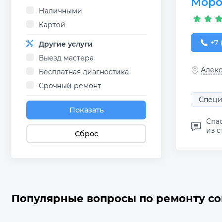
Моро
Наличными
Картой
+7 (
+7 
Другие услуги
Выезд мастера
Алекс
Бесплатная диагностика
Срочный ремонт
Специ
Показать
Спа
из с
Сброс
Популярные вопросы по ремонту с