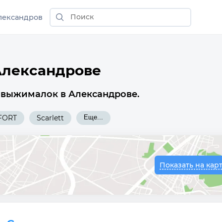
лександров
Александрове
овыжималок в Александрове.
FORT
Scarlett
Еще...
Показать на кар