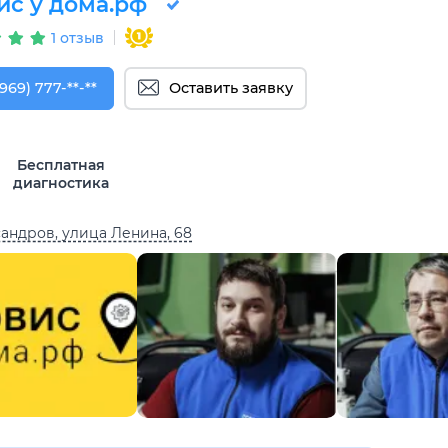
ис у дома.рф
1 отзыв
969) 777-50-55
(969) 777-**-**
Оставить заявку
Бесплатная
диагностика
андров, улица Ленина, 68