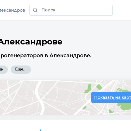
лександров
 Александрове
арогенераторов в Александрове.
IE
Еще...
Показать на кар