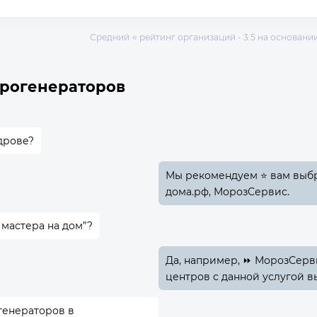
Средний ⭐ рейтинг организаций - 3.5 на основании 
арогенераторов
дрове?
Мы рекомендуем ⭐ вам выбра
дома.рф, МорозСервис.
 мастера на дом”?
Да, например, ⏩ МорозСерви
центров с данной услугой в
генераторов в