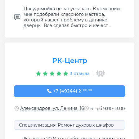
Посудомойка не запускалась. В компании
мне подобрали классного мастера,
который нашел проблему в датчике
дверцы. Все сделал быстро и качест...
РК-Центр
3 отзыва
+7 (49244) 2-04-61
+7 (49244) 2-**-**
Александров, ул. Ленина, 16
вт-сб 9:00-13:00
Специализация: Ремонт духовых шкафов
15 января 2024 года обратилась в компанию