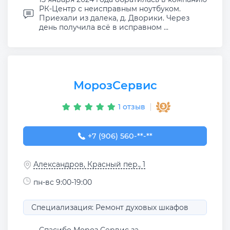
РК-Центр с неисправным ноутбуком.
Приехали из далека, д. Дворики. Через
день получила всё в исправном ...
МорозСервис
1 отзыв
+7 (906) 560-00-84
+7 (906) 560-**-**
Александров, Красный пер., 1
пн-вс 9:00-19:00
Специализация: Ремонт духовых шкафов