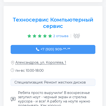
Техносервис Компьютерный
сервис
2 отзыва
+7 (920) 909-09-90
+7 (920) 909-**-**
Александров, ул. Королёва, 1
пн-вс 10:00-18:00
Специализация: Ремонт жестких дисков
Ребята просто выручили! В воскресенье
затупил ноут - черный экран и стрелка
курсора - и все! А работу на ноуте нужно
доделывать. Как хорошо, ...