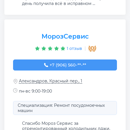
день получила всё в исправном ...
МорозСервис
1 отзыв
+7 (906) 560-00-84
+7 (906) 560-**-**
Александров, Красный пер., 1
пн-вс 9:00-19:00
Специализация: Ремонт посудомоечных
машин
Спасибо Мороз Сервис за
отремонтированный холодильник лджи.