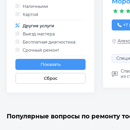
Моро
Наличными
Картой
+7 (
+7 
Другие услуги
Выезд мастера
Алекс
Бесплатная диагностика
Срочный ремонт
Специ
Показать
Спа
из с
Сброс
Популярные вопросы по ремонту то