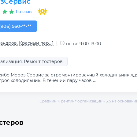
зСервис
1 отзыв
906) 560-00-84
(906) 560-**-**
андров, Красный пер., 1
пн-вс 9:00-19:00
ализация: Ремонт тостеров
сибо Мороз Сервис за отремонтированный холодильник лд
троя холодильник. В течении пару часов ...
Средний ⭐ рейтинг организаций - 3.5 на основании 
стеров