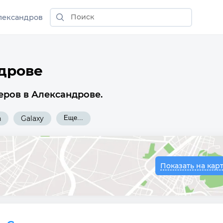
лександров
ндрове
еров в Александрове.
n
Galaxy
Еще...
Показать на кар