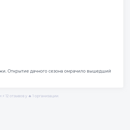
жи. Открытие дачного сезона омрачило вышедший
⚡ 12 отзывов у 🔥 1 организации.