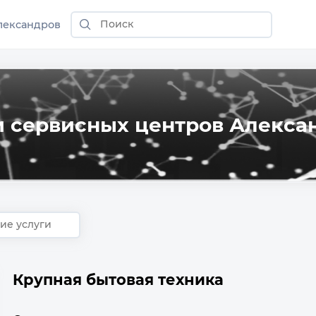
лександров
и сервисных центров Алекса
Крупная бытовая техника