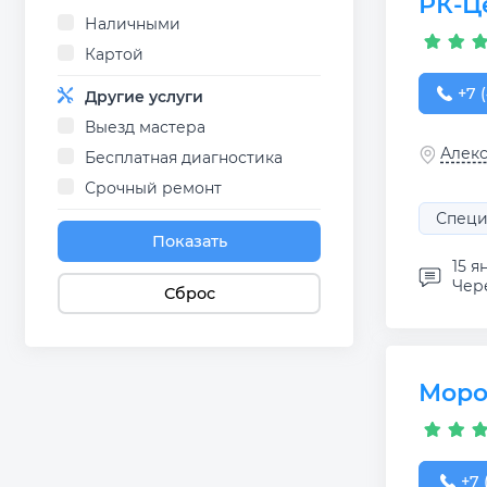
РК-Ц
Наличными
Картой
+7 (
+7 
Другие услуги
Выезд мастера
Алекс
Бесплатная диагностика
Срочный ремонт
Специ
Показать
15 я
Чере
Сброс
Моро
+7 (
+7 