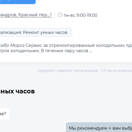
андров, Красный пер., 1
пн-вс 9:00-19:00
ализация: Ремонт умных часов
сибо Мороз Сервис за отремонтированный холодильник лд
троя холодильник. В течении пару часов ...
Средний ⭐ рейтинг организаций - 3.5 на основании 
ных часов
ве?
Мы рекомендуем ⭐ вам выбра