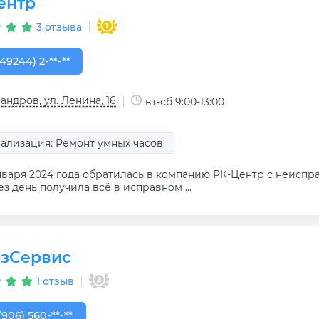
ентр
3 отзыва
49244) 2-04-61
(49244) 2-**-**
андров, ул. Ленина, 16
вт-сб 9:00-13:00
ализация: Ремонт умных часов
нваря 2024 года обратилась в компанию РК-Центр с неиспра
з день получила всё в исправном ...
зСервис
1 отзыв
906) 560-00-84
(906) 560-**-**