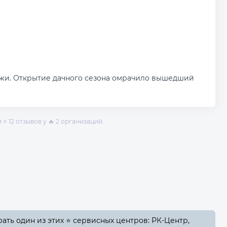
жи. Открытие дачного сезона омрачило вышедший
⚡ 12 отзывов у 🔥 2 организаций.
ть один из этих ⭐ сервисных центров: РК-Центр,