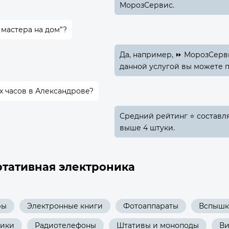
МорозСервис.
 мастера на дом”?
Да, например, ⏩ МорозСерв
данной услугой вы можете п
х часов в Александрове?
Средний рейтинг ⭐ составляе
выше 4 штуки.
ртативная электроника
ры
Электронные книги
Фотоаппараты
Вспыш
ики
Радиотелефоны
Штативы и моноподы
Ви