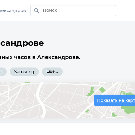
лександров
ксандрове
мных часов в Александрове.
t
Samsung
Еще...
Показать на кар