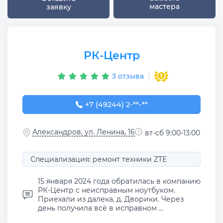
мастера
заявку
РК-Центр
3 отзыва
+7 (49244) 2-04-61
+7 (49244) 2-**-**
Александров, ул. Ленина, 16
вт-сб 9:00-13:00
Специализация: ремонт техники ZTE
15 января 2024 года обратилась в компанию
РК-Центр с неисправным ноутбуком.
Приехали из далека, д. Дворики. Через
день получила всё в исправном ...