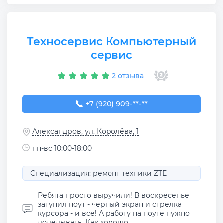
Техносервис Компьютерный
сервис
2 отзыва
+7 (920) 909-09-90
+7 (920) 909-**-**
Александров, ул. Королёва, 1
пн-вс 10:00-18:00
Специализация: ремонт техники ZTE
Ребята просто выручили! В воскресенье
затупил ноут - черный экран и стрелка
курсора - и все! А работу на ноуте нужно
доделывать. Как хорошо, ...