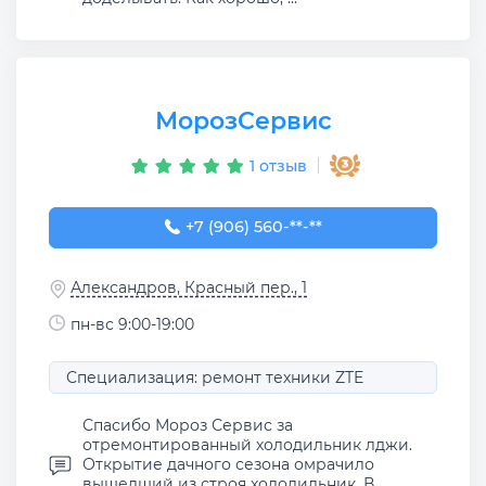
МорозСервис
1 отзыв
+7 (906) 560-00-84
+7 (906) 560-**-**
Александров, Красный пер., 1
пн-вс 9:00-19:00
Специализация: ремонт техники ZTE
Спасибо Мороз Сервис за
отремонтированный холодильник лджи.
Открытие дачного сезона омрачило
вышедший из строя холодильник. В