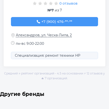
0 отзывов
№7
из 7
+7 (900) 476-98-15
+7 (900) 476-**-**
Александров, ул. Ческа-Липа, 2
пн-вс 9:00-22:00
Специализация: ремонт техники HP
Средний ⭐ рейтинг организаций - 4.5 на основании ⚡ 12 отзывов у
🔥 7 организаций.
Другие бренды