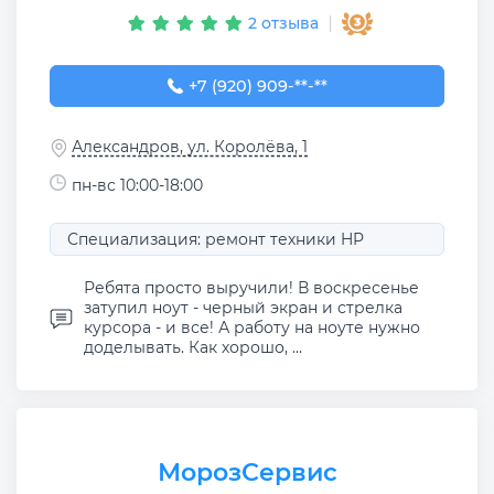
2 отзыва
+7 (920) 909-09-90
+7 (920) 909-**-**
Александров, ул. Королёва, 1
пн-вс 10:00-18:00
Специализация: ремонт техники HP
Ребята просто выручили! В воскресенье
затупил ноут - черный экран и стрелка
курсора - и все! А работу на ноуте нужно
доделывать. Как хорошо, ...
МорозСервис