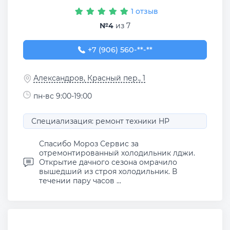
1 отзыв
№4
из 7
+7 (906) 560-00-84
+7 (906) 560-**-**
Александров, Красный пер., 1
пн-вс 9:00-19:00
Специализация: ремонт техники HP
Спасибо Мороз Сервис за
отремонтированный холодильник лджи.
Открытие дачного сезона омрачило
вышедший из строя холодильник. В
течении пару часов ...