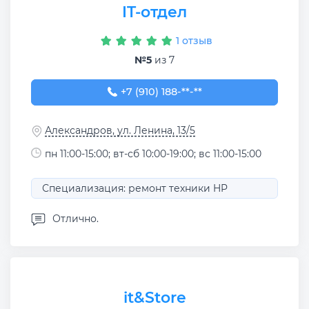
IT-отдел
1 отзыв
№5
из 7
+7 (910) 188-95-65
+7 (910) 188-**-**
Александров, ул. Ленина, 13/5
пн 11:00-15:00; вт-сб 10:00-19:00; вс 11:00-15:00
Специализация: ремонт техники HP
Отлично.
it&Store