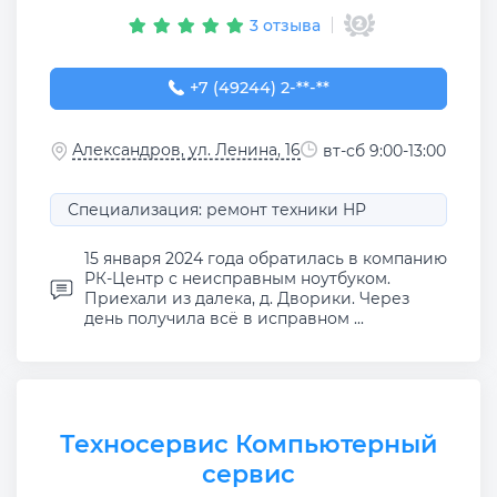
3 отзыва
+7 (49244) 2-04-61
+7 (49244) 2-**-**
Александров, ул. Ленина, 16
вт-сб 9:00-13:00
Специализация: ремонт техники HP
15 января 2024 года обратилась в компанию
РК-Центр с неисправным ноутбуком.
Приехали из далека, д. Дворики. Через
день получила всё в исправном ...
Техносервис Компьютерный
сервис