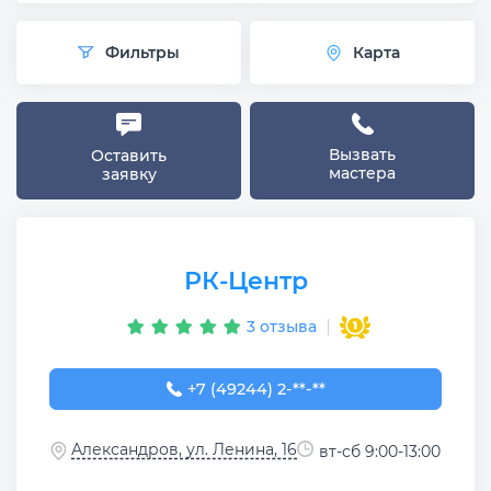
Фильтры
Карта
Вызвать
Оставить
мастера
заявку
РК-Центр
3 отзыва
+7 (49244) 2-04-61
+7 (49244) 2-**-**
Александров, ул. Ленина, 16
вт-сб 9:00-13:00