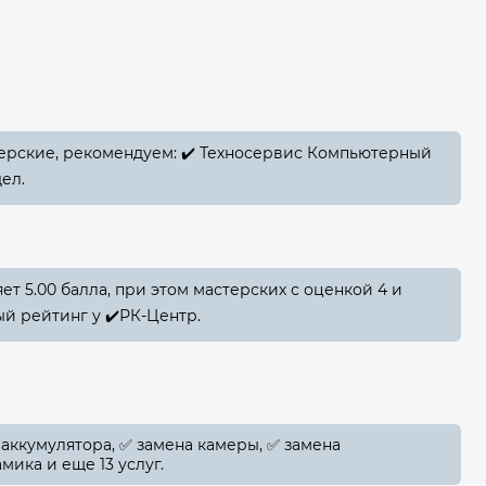
терские, рекомендуем: ✔️ Техносервис Компьютерный
дел.
т 5.00 балла, при этом мастерских с оценкой 4 и
й рейтинг у ✔️РК-Центр.
 аккумулятора, ✅️ замена камеры, ✅️ замена
мика и еще 13 услуг.