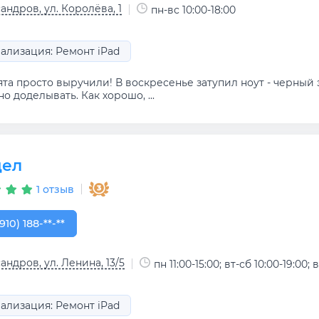
андров, ул. Королёва, 1
пн-вс 10:00-18:00
ализация: Ремонт iPad
та просто выручили! В воскресенье затупил ноут - черный э
о доделывать. Как хорошо, ...
дел
1 отзыв
910) 188-95-65
910) 188-**-**
андров, ул. Ленина, 13/5
пн 11:00-15:00; вт-сб 10:00-19:00; в
ализация: Ремонт iPad