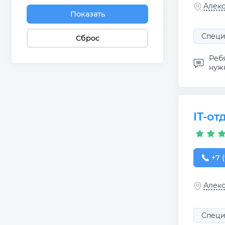
Алекс
Показать
Специ
Сброс
Ребя
нужн
IT-от
+7 (
+7 (
Алекс
Специ