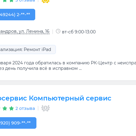
49244) 2-04-61
(49244) 2-**-**
андров, ул. Ленина, 16
вт-сб 9:00-13:00
ализация: Ремонт iPad
нваря 2024 года обратилась в компанию РК-Центр с неиспра
з день получила всё в исправном ...
осервис Компьютерный сервис
2 отзыва
920) 909-09-90
(920) 909-**-**