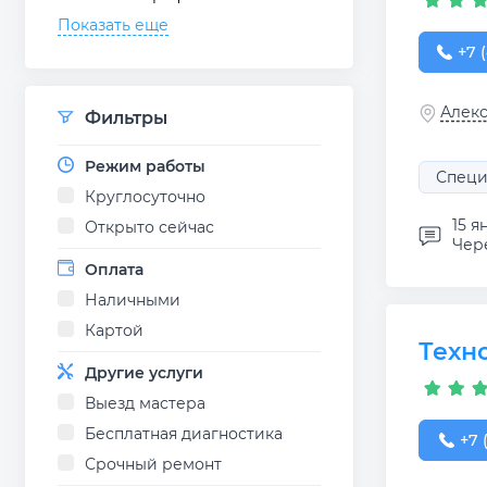
Показать еще
+7 (
+7 
Алекс
Фильтры
Режим работы
Специ
Круглосуточно
15 я
Открыто сейчас
Чере
Оплата
Наличными
Картой
Техн
Другие услуги
Выезд мастера
Бесплатная диагностика
+7 (
+7 
Срочный ремонт