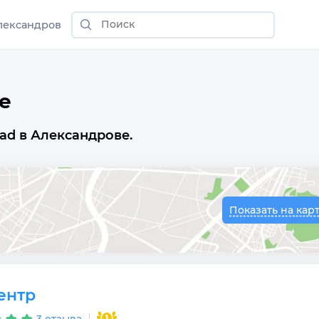
лександров
е
ad в Александрове.
Показать на кар
ентр
3 отзыва