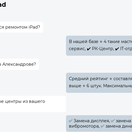
ad
ся ремонтом iPad?
В нашей базе ⭐ 4 такие мас
сервис, ✔️ РК-Центр, ✔️ IT-от
в Александрове?
Средний рейтинг ⭐ составляе
выше ⭐ 6 штук. Максимальны
ые центры из вашего
✅️ Замена дисплея, ✅️ замена
вибромотора, ✅️ замена дина