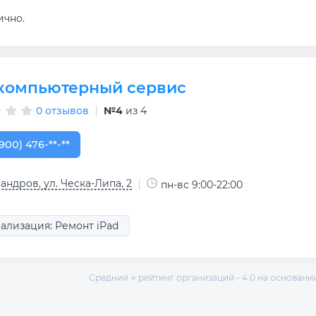
ично.
компьютерный сервис
0 отзывов
№4
из 4
900) 476-98-15
900) 476-**-**
андров, ул. Ческа-Липа, 2
пн-вс 9:00-22:00
ализация: Ремонт iPad
Средний ⭐ рейтинг организаций - 4.0 на основании 